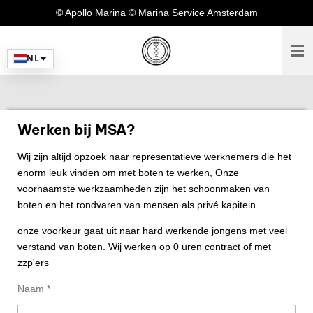
© Apollo Marina © Marina Service Amsterdam
Ga
direct
naar
NL
de
hoofdinhoud
Werken bij MSA?
Wij zijn altijd opzoek naar representatieve werknemers die het
enorm leuk vinden om met boten te werken, Onze
voornaamste werkzaamheden zijn het schoonmaken van
boten en het rondvaren van mensen als privé kapitein.
onze voorkeur gaat uit naar hard werkende jongens met veel
verstand van boten. Wij werken op 0 uren contract of met
zzp'ers
Naam *