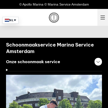
© Apollo Marina © Marina Service Amsterdam
Ga
direct
naar
NL
de
hoofdinhoud
Schoonmaakservice Marina Service
Amsterdam
Onze schoonmaak service