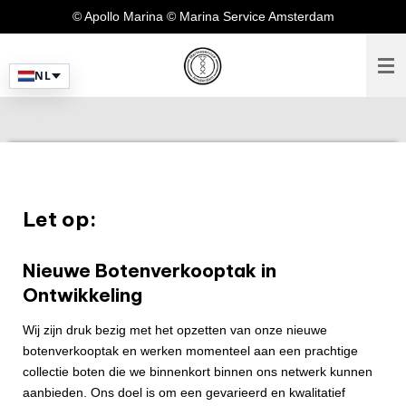
© Apollo Marina © Marina Service Amsterdam
Ga
direct
naar
NL
de
hoofdinhoud
Let op:
Nieuwe Botenverkooptak in
Ontwikkeling
Wij zijn druk bezig met het opzetten van onze nieuwe
botenverkooptak en werken momenteel aan een prachtige
collectie boten die we binnenkort binnen ons netwerk kunnen
aanbieden. Ons doel is om een gevarieerd en kwalitatief