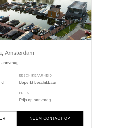
a, Amsterdam
p aanvraag
BESCHIKBAARHEID
id
Beperkt beschikbaar
PRIJS
Prijs op aanvraag
ER
NEEM CONTACT OP