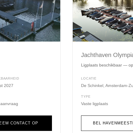
Jachthaven Olympi
Ligplaats beschikbaar — o
KBAARHEID
LOCATIE
jst 2027
De Schinkel, Amsterdam-Zu
TYPE
p aanvraag
Vaste ligplaats
EEM CONTACT OP
BEL HAVENMEEST