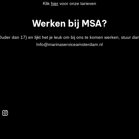
Klik
hier
voor onze tarieven
Werken bij MSA?
Ouder dan 17) en lijkt het je leuk om bij ons te komen werken, stuur dan
Info@marinaserviceamsterdam.nl
I
n
s
t