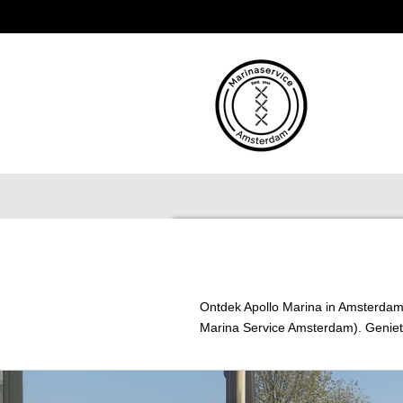
Ga
direct
naar
de
hoofdinhoud
Ontdek Apollo Marina in Amsterdam Z
Marina Service Amsterdam). Geniet