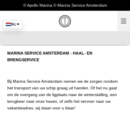
© Apollo Marina © Marina Service Amsterdam
Ga
direct
naar
NL
de
hoofdinhoud
MARINA SERVICE AMSTERDAM - HAAL- EN
BRENGSERVICE
Bij Marina Service Amsterdam nemen we de zorgen rondom
het transport van uw schip graag uit handen. Of het nu gaat
om de overgang van de ligplaats naar de winterstalling, een
terugkeer naar onze haven, of zelfs het vervoer naar uw
vakantieadres; wij staan voor u klaar!