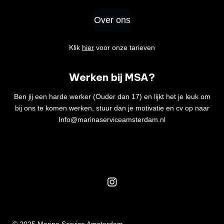
Over ons
Klik
hier
voor onze tarieven
Werken bij MSA?
Ben jij een harde werker (Ouder dan 17) en lijkt het je leuk om
bij ons te komen werken, stuur dan je motivatie en cv op naar
Info@marinaserviceamsterdam.nl
I
n
s
t